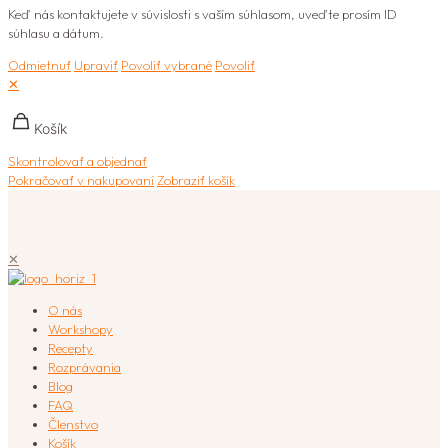
Keď nás kontaktujete v súvislosti s vaším súhlasom, uveďte prosím ID
súhlasu a dátum.
Odmietnuť
Upraviť
Povoliť vybrané
Povoliť
✕
Košík
Skontrolovať a objednať
Pokračovať v nakupovaní
Zobraziť košík
✕
O nás
Workshopy
Recepty
Rozprávania
Blog
FAQ
Členstvo
Košík