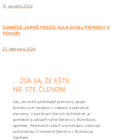
13. januára 2026
Domáce jarné pesto: Sila divej prírody v
pohári
23. februára 2026
... ZDÁ SA, ŽE EŠTE
NIE STE ČLENOM
Aby ste mohli prehliadať prémiový obsah
bylinkových receptov s videami a jedinečné
záznamy rozprávaní starých bylinkárok, je
potrebné si zakúpiť ročné členstvo v Bylinkovej
apatieke. Absolventi našich workshopov získavajú
automaticky 3-mesačné členstvo v Bylinkovej
Apatieke.