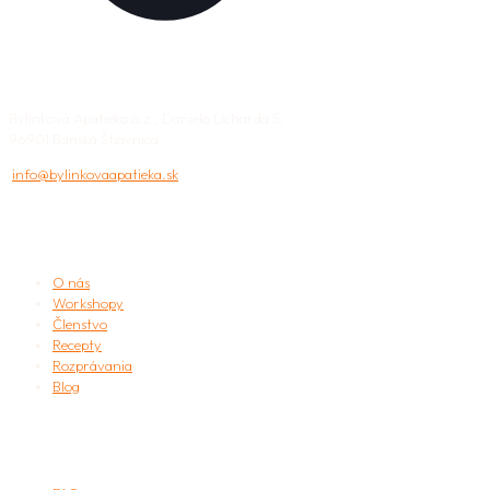
Bylinková Apatieka o.z., Daniela Licharda 5,
96901 Banská Štiavnica
info@bylinkovaapatieka.sk
APATIEKA
O nás
Workshopy
Členstvo
Recepty
Rozprávania
Blog
užitočné