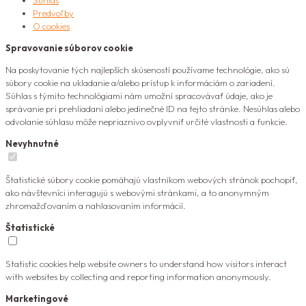
Predvoľby
O cookies
Spravovanie súborov cookie
Na poskytovanie tých najlepších skúseností používame technológie, ako sú
súbory cookie na ukladanie a/alebo prístup k informáciám o zariadení.
Súhlas s týmito technológiami nám umožní spracovávať údaje, ako je
správanie pri prehliadaní alebo jedinečné ID na tejto stránke. Nesúhlas alebo
odvolanie súhlasu môže nepriaznivo ovplyvniť určité vlastnosti a funkcie.
Nevyhnutné
Štatistické súbory cookie pomáhajú vlastníkom webových stránok pochopiť,
ako návštevníci interagujú s webovými stránkami, a to anonymným
zhromažďovaním a nahlasovaním informácií.
Štatistické
Statistic cookies help website owners to understand how visitors interact
with websites by collecting and reporting information anonymously.
Marketingové