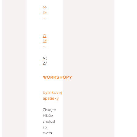
Príbeh
Moje
bylinkárky
bylinky
Bibky
–
Dana
Poláková
O
lekárnikoch
a
lekárňach
VŠETKY
ZÁZNAMY
Workshopy
bylinkovej
apatieky
Získajte
hlbšie
znalosti
zo
sveta