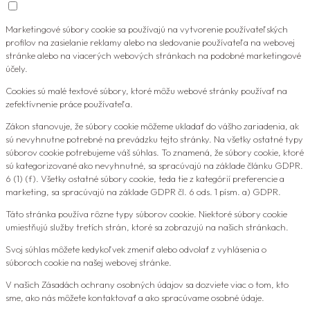
Marketingové súbory cookie sa používajú na vytvorenie používateľských
profilov na zasielanie reklamy alebo na sledovanie používateľa na webovej
stránke alebo na viacerých webových stránkach na podobné marketingové
účely.
Cookies sú malé textové súbory, ktoré môžu webové stránky používať na
zefektívnenie práce používateľa.
Zákon stanovuje, že súbory cookie môžeme ukladať do vášho zariadenia, ak
sú nevyhnutne potrebné na prevádzku tejto stránky. Na všetky ostatné typy
súborov cookie potrebujeme váš súhlas. To znamená, že súbory cookie, ktoré
sú kategorizované ako nevyhnutné, sa spracúvajú na základe článku GDPR.
6 (1) (f). Všetky ostatné súbory cookie, teda tie z kategórií preferencie a
marketing, sa spracúvajú na základe GDPR čl. 6 ods. 1 písm. a) GDPR.
Táto stránka používa rôzne typy súborov cookie. Niektoré súbory cookie
umiestňujú služby tretích strán, ktoré sa zobrazujú na našich stránkach.
Svoj súhlas môžete kedykoľvek zmeniť alebo odvolať z vyhlásenia o
súboroch cookie na našej webovej stránke.
V našich Zásadách ochrany osobných údajov sa dozviete viac o tom, kto
sme, ako nás môžete kontaktovať a ako spracúvame osobné údaje.