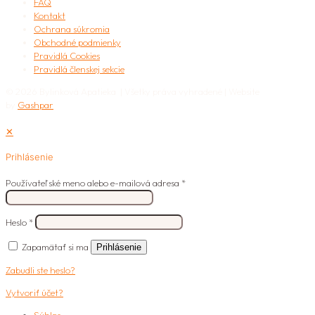
FAQ
Kontakt
Ochrana súkromia
Obchodné podmienky
Pravidlá Cookies
Pravidlá členskej sekcie
© 2026 Bylinková Apatieka | Všetky práva vyhradené | Website
by
Gashpar
✕
Prihlásenie
Používateľské meno alebo e-mailová adresa
*
Heslo
*
Zapamätať si ma
Prihlásenie
Zabudli ste heslo?
Vytvoriť účet?
Súhlas