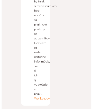
byliniek
a medicinálnych
húb,
naučite
sa
praktické
postupy
od
odborníkov.
Dozviete
sa
nielen
užitočné
informácie,
ale
si
ich
aj
vyskúšate
v
praxi.
Workshopy