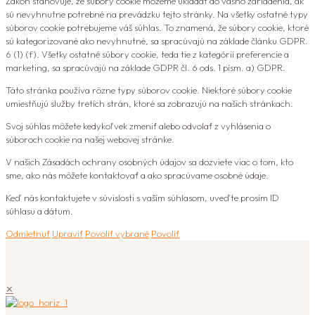
Zákon stanovuje, že súbory cookie môžeme ukladať do vášho zariadenia, ak
sú nevyhnutne potrebné na prevádzku tejto stránky. Na všetky ostatné typy
súborov cookie potrebujeme váš súhlas. To znamená, že súbory cookie, ktoré
sú kategorizované ako nevyhnutné, sa spracúvajú na základe článku GDPR.
6 (1) (f). Všetky ostatné súbory cookie, teda tie z kategórií preferencie a
marketing, sa spracúvajú na základe GDPR čl. 6 ods. 1 písm. a) GDPR.
Táto stránka používa rôzne typy súborov cookie. Niektoré súbory cookie
umiestňujú služby tretích strán, ktoré sa zobrazujú na našich stránkach.
Svoj súhlas môžete kedykoľvek zmeniť alebo odvolať z vyhlásenia o
súboroch cookie na našej webovej stránke.
V našich Zásadách ochrany osobných údajov sa dozviete viac o tom, kto
sme, ako nás môžete kontaktovať a ako spracúvame osobné údaje.
Keď nás kontaktujete v súvislosti s vaším súhlasom, uveďte prosím ID
súhlasu a dátum.
Odmietnuť
Upraviť
Povoliť vybrané
Povoliť
✕