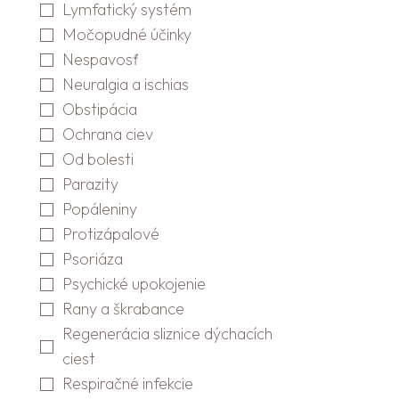
Lymfatický systém
Močopudné účinky
Nespavosť
Neuralgia a ischias
Obstipácia
Ochrana ciev
Od bolesti
Parazity
Popáleniny
Protizápalové
Psoriáza
Psychické upokojenie
Rany a škrabance
Regenerácia sliznice dýchacích
ciest
Respiračné infekcie