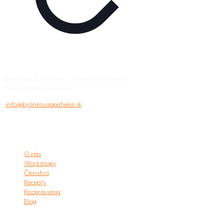
Bylinková Apatieka o.z., Daniela Licharda 5,
96901 Banská Štiavnica
info@bylinkovaapatieka.sk
APATIEKA
O nás
Workshopy
Členstvo
Recepty
Rozprávania
Blog