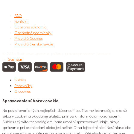
užitočné
FAQ
Kontakt
Ochrana súkromia
Obchodné podmienky
Pravidlá Cookies
Pravidlá členskej sekcie
© 2026 Bylinková Apatieka | Všetky práva vyhradené | Website
by
Gashpar
Súhlas
Predvoľby
O cookies
Spravovanie súborov cookie
Na poskytovanie tých najlepších skúseností používame technológie, ako sú
súbory cookie na ukladanie a/alebo prístup k informáciám o zariadení.
Súhlas s týmito technológiami nám umožní spracovávať údaje, ako je
správanie pri prehliadaní alebo jedinečné ID na tejto stránke. Nesúhlas alebo
odvolanie súhlasu môže nepriaznivo ovplyvniť určité vlastnosti a funkcie.