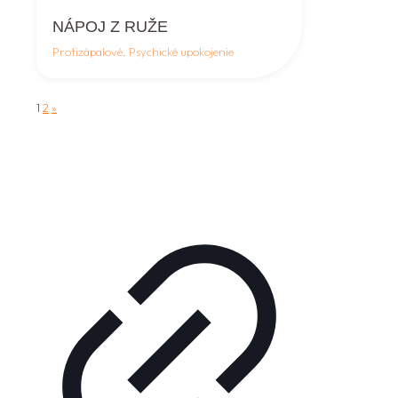
NÁPOJ Z RUŽE
Protizápalové, Psychické upokojenie
1
2
»