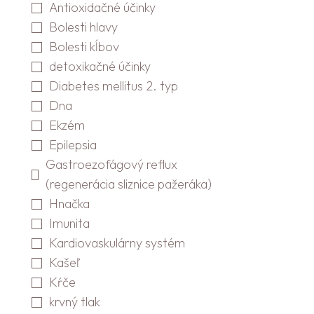
Antioxidačné účinky
Bolesti hlavy
Bolesti kĺbov
detoxikačné účinky
Diabetes mellitus 2. typ
Dna
Ekzém
Epilepsia
Gastroezofágový reflux
(regenerácia sliznice pažeráka)
Hnačka
Imunita
Kardiovaskulárny systém
Kašeľ
Kŕče
krvný tlak