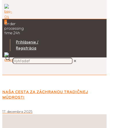
0
Order
processing
time 24h
Prihlásenie /
Registrácia
✕
Naša cesta za záchranou tradičnej
múdrosti
17. decembra 2025