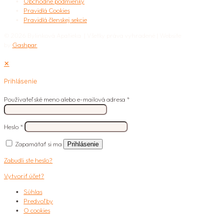
Obchodné podmienky
Pravidlá Cookies
Pravidlá členskej sekcie
© 2026 Bylinková Apatieka | Všetky práva vyhradené | Website
by
Gashpar
✕
Prihlásenie
Používateľské meno alebo e-mailová adresa
*
Heslo
*
Zapamätať si ma
Prihlásenie
Zabudli ste heslo?
Vytvoriť účet?
Súhlas
Predvoľby
O cookies