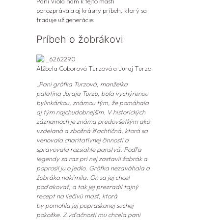
Pani Viola nám k tejto masti
porozprávala aj krásny príbeh, ktorý sa
traduje už generácie:
Príbeh o žobrákovi
Alžbeta Coborová Turzová a Juraj Turzo
„Pani grófka Turzová, manželka
palatína Juraja Turzu, bola vychýrenou
bylinkárkou,
známou tým, že pomáhala
aj tým najchudobnejším. V historických
záznamoch je
známa predovšetkým ako
vzdelaná a zbožná šľachtičná, ktorá sa
venovala
charitatívnej činnosti a
spravovala rozsiahle panstvá. Podľa
legendy sa raz pri nej
zastavil žobrák a
poprosil ju o jedlo. Grófka nezaváhala a
žobráka nakŕmila.
On sa jej chcel
poďakovať, a tak jej prezradil tajný
recept na liečivú masť, ktorá
by
pomohla jej popraskanej suchej
pokožke. Z vďačnosti mu chcela pani