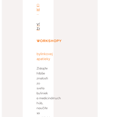
O
lekárnikoch
a
lekárňach
VŠETKY
ZÁZNAMY
Workshopy
bylinkovej
apatieky
Získajte
hlbšie
znalosti
zo
sveta
byliniek
a medicinálnych
húb,
naučite
sa