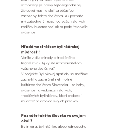
atmosféry prípravy tejto legendárnej
živicovej masti a stať
sa súčasťou
záchrany tohto dedičstva. Ak poznáte
iný zabudnutý recept od vašich
starých
rodičov budeme radi ak sa podelíte o vaše
skúsenosti.
Hľadáme strážcov bylinkárskej
múdrosti!
Veríte v silu prírody a tradičného
liečiteľstva? Aj vy ste uchovávateľom
vzácneho dedičstva?
V projekte Bylinkovej apatieky sa snažíme
zachytiť a zachrániť nehmotné
kultúrne
dedičstvo Slovenska – príbehy,
skúsenosti a vedomosti starých,
tradičných
bylinkárov, ktorí preberali
múdrosť priamo od svojich predkov.
Poznáte takého človeka vo svojom
okolí?
Bylinkára, bylinkárku, alebo jednoducho