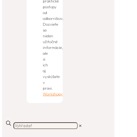
praktické
postupy
od
odborníkov.
Dozviete
sa
nielen
užitočné
informácie,
ale
si
ich
aj
vyskúšate
v
praxi.
Workshopy
✕