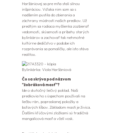
Haršániovej sa pre mňa stali silnou
inšpiráciou. Vďaka nim som sa s
nadšením pustila do zbierania a
záchrany múdrosti našich predkov. Už
predtým sa rodiaca myšlienka zozbierať
vedomosti, skúsenosti a príbehy starých
bylinkárov a zachovať tak nehmotné
kultúrne dedičstvo v podobe ich
rozprávania sa
pomaličky, ale isto stáva
realitou.
Bylinkárka: Viola Haršániová
Čo sa skrýva pod názvom
"žobráková masť"?
Ide o skutočný liečivý poklad. Naši
predkovia ho s úspechom používali na
liečbu rán, popraskanej pokožky a
boľavých kĺbov. Základom masti je živica.
Ďalšími kľúčovými zložkami sú tradičná
mangalicová masť a včelí vosk.