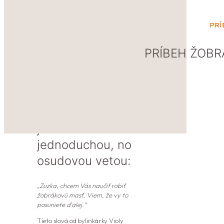
Prí
PRÍBEH ŽOBR
Všetko to začalo
jednou
jednoduchou, no
osudovou vetou:
„
Zuzka, chcem Vás naučiť
robiť
žobrákovú masť. Viem, že vy to
posuniete ďalej.“
Tieto slová od bylinkárky Violy