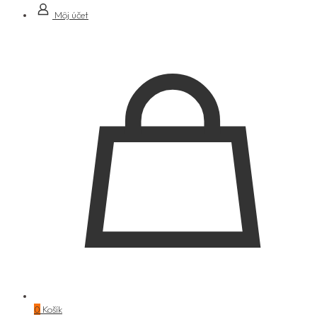
Môj účet
0
Košík