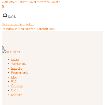
Odmietnuť
Upraviť
Povoliť vybrané
Povoliť
✕
Košík
Skontrolovať a objednať
Pokračovať v nakupovaní
Zobraziť košík
✕
O nás
Workshopy
Recepty
Rozprávania
Blog
FAQ
Členstvo
Košík
Kontakt