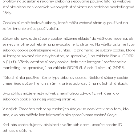
profilov na zasielanie reklamy alebo na sledovanie používateľa na webovej
stránke alebo na viacerých webových stránkach na podobné marketingové
účely.
Cookies sú malé textové súbory, ktoré môžu webové stránky používať na
zefektívnenie práce používateľa.
Zákon stanovuje, že súbory cookie môžeme ukladať do vášho zariadenia, ak
sú nevyhnutne potrebné na prevádzku tejto stránky. Na všetky ostatné typy
súborov cookie potrebujeme váš súhlas. To znamená, že súbory cookie, ktoré
sú kategorizované ako nevyhnutné, sa spracúvajú na základe článku GDPR.
6 (1) (f). Všetky ostatné súbory cookie, teda tie z kategórií preferencie a
marketing, sa spracúvajú na základe GDPR čl. 6 ods. 1 písm. a) GDPR.
Táto stránka používa rôzne typy súborov cookie. Niektoré súbory cookie
umiestňujú služby tretích strán, ktoré sa zobrazujú na našich stránkach.
Svoj súhlas môžete kedykoľvek zmeniť alebo odvolať z vyhlásenia o
súboroch cookie na našej webovej stránke.
V našich Zásadách ochrany osobných údajov sa dozviete viac o tom, kto
sme, ako nás môžete kontaktovať a ako spracúvame osobné údaje.
Keď nás kontaktujete v súvislosti s vaším súhlasom, uveďte prosím ID
súhlasu a dátum.