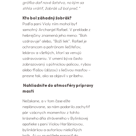
grófka dať
nové šatstvo, no kým sa
stihla vrátiť, žobrák už bol preč.“
Kto bol záhadný žobrák?
Podľa pani Violy ním mohol byť
samotný Archanjel Rafael. V preklade z
hebrejčiny znamená jeho meno: "Boh
uzdravuje" alebo, "Boží liek". Rafael je
ochrancom a patrónom liečiteľov,
lekárov a všetkých, ktorí sa venujú
uzdravovaniu. V umení býva často
zobrazovaný s pútnickou palicou, rybou
alebo fľašou (dózou) s liečivou masťou –
presne tak, ako sa objavil v príbehu.
Nahliadnite do atmosféry prípravy
masti
Nečakane, a v tom čase ešte
neplánovane, sa nám podarilo zachytiť
pár vzácnych momentov z tohto
krásneho dňa stráveného v Bylinkovej
apatieke s pani Violou Haršániovou,
bylinkárkou a autorkou niekoľkých
kníh.
Aj vy sa môžete ponoriť do