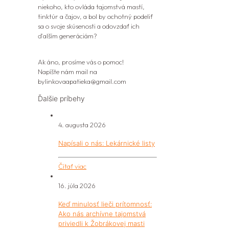
niekoho, kto ovláda tajomstvá mastí,
tinktúr a čajov, a bol by ochotný podeliť
sa o svoje skúsenosti a odovzdať ich
ďalším generáciám?
Ak áno, prosíme vás o pomoc!
Napíšte nám mail na
bylinkovaapatieka@gmail.com
Ďalšie príbehy
4. augusta 2026
Napísali o nás: Lekárnické listy
Čítať viac
16. júla 2026
Keď minulosť lieči prítomnosť:
Ako nás archívne tajomstvá
priviedli k Žobrákovej masti