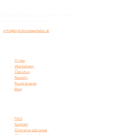
Bylinková Apatieka o.z., Daniela Licharda 5,
96901 Banská Štiavnica
info@bylinkovaapatieka.sk
APATIEKA
O nás
Workshopy
Členstvo
Recepty
Rozprávania
Blog
užitočné
FAQ
Kontakt
Ochrana súkromia